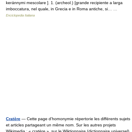
keránnymi mescolare ]. 1. (archeol.) [grande recipiente a larga
imboccatura, nel quale, in Grecia e in Roma antiche, si… …
Enciclopedia Italiana
Cratère
— Cette page d’homonymie répertorie les différents sujets
et articles partageant un même nom. Sur les autres projets
Wikimedia : « cratère », sur le Wiktionnaire (dictionnaire universel)