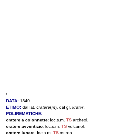
\
DATA:
1340.
ETIMO:
dal lat.
cratēre
(
m
), dal gr.
krat
ē
r
.
POLIREMATICHE:
cratere a colonnette
: loc.s.m.
TS
archeol.
cratere avventizio
: loc.s.m.
TS
vulcanol.
cratere lunare
: loc.s.m.
TS
astron.