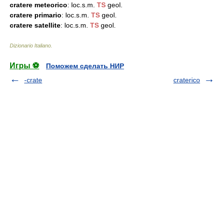
cratere meteorico
: loc.s.m.
TS
geol.
cratere primario
: loc.s.m.
TS
geol.
cratere satellite
: loc.s.m.
TS
geol.
Dizionario Italiano
.
Игры ⚽
Поможем сделать НИР
-crate
craterico