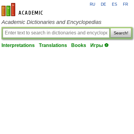
RU
DE
ES
FR
en-academic.com
Academic Dictionaries and Encyclopedias
Search!
Interpretations
Translations
Books
Игры ⚽