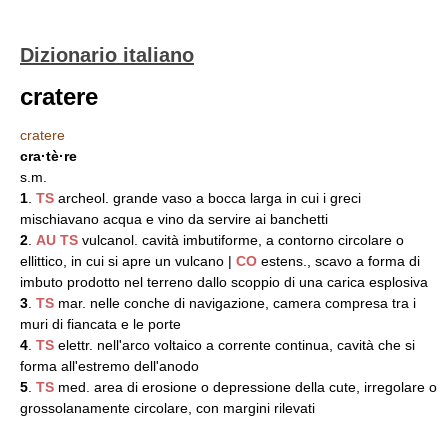
Dizionario italiano
cratere
cratere
cra·tè·re
s.m.
1
.
TS
archeol. grande vaso a bocca larga in cui i greci
mischiavano acqua e vino da servire ai banchetti
2
.
AU
TS
vulcanol. cavità imbutiforme, a contorno circolare o
ellittico, in cui si apre un vulcano |
CO
estens., scavo a forma di
imbuto prodotto nel terreno dallo scoppio di una carica esplosiva
3
.
TS
mar. nelle conche di navigazione, camera compresa tra i
muri di fiancata e le porte
4
.
TS
elettr. nell'arco voltaico a corrente continua, cavità che si
forma all'estremo dell'anodo
5
.
TS
med. area di erosione o depressione della cute, irregolare o
grossolanamente circolare, con margini rilevati