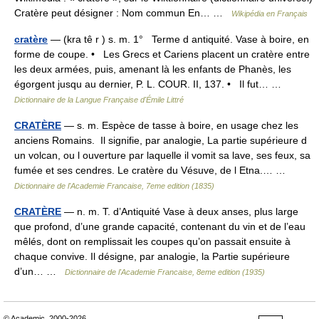
Cratère peut désigner : Nom commun En… …
Wikipédia en Français
cratère
— (kra tê r ) s. m. 1° Terme d antiquité. Vase à boire, en
forme de coupe. • Les Grecs et Cariens placent un cratère entre
les deux armées, puis, amenant là les enfants de Phanès, les
égorgent jusqu au dernier, P. L. COUR. II, 137. • Il fut… …
Dictionnaire de la Langue Française d'Émile Littré
CRATÈRE
— s. m. Espèce de tasse à boire, en usage chez les
anciens Romains. Il signifie, par analogie, La partie supérieure d
un volcan, ou l ouverture par laquelle il vomit sa lave, ses feux, sa
fumée et ses cendres. Le cratère du Vésuve, de l Etna.… …
Dictionnaire de l'Academie Francaise, 7eme edition (1835)
CRATÈRE
— n. m. T. d’Antiquité Vase à deux anses, plus large
que profond, d’une grande capacité, contenant du vin et de l’eau
mêlés, dont on remplissait les coupes qu’on passait ensuite à
chaque convive. Il désigne, par analogie, la Partie supérieure
d’un… …
Dictionnaire de l'Academie Francaise, 8eme edition (1935)
© Academic, 2000-2026