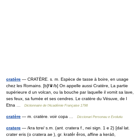
cratère
— CRATÈRE. s. m. Espèce de tasse à boire, en usage
chez les Romains. [b]f♛/b] On appelle aussi Cratère, La partie
supérieure d un volcan, ou la bouche par laquelle il vomit sa lave,
ses feux, sa fumée et ses cendres. Le cratère du Vésuve, de l
Etna …
Dictionnaire de l'Académie Française 1798
cratère
— m. cratère. voir copa …
Diccionari Personau e Evolutiu
cratere
— /kra tɛre/ s.m. (ant. cratera f., nei sign. 1 e 2) [dal lat.
crater eris (o cratera ae ), gr. kratḗr ē̂ros, affine a keráō,